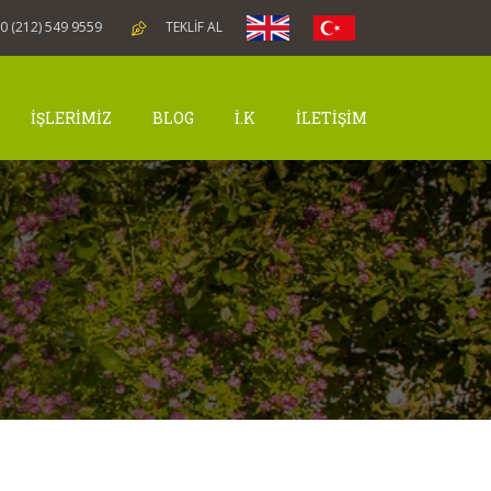
0 (212) 549 9559
TEKLİF AL
İŞLERİMİZ
BLOG
İ.K
İLETİŞİM