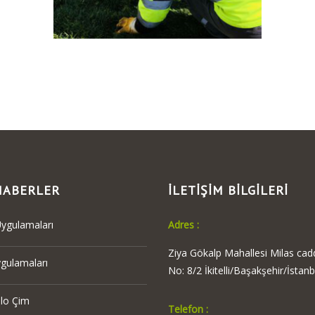
HABERLER
İLETİŞİM BİLGİLERİ
ygulamaları
Adres :
Ziya Gökalp Mahallesi Milas cad
ygulamaları
No: 8/2 İkitelli/Başakşehir/İstanb
ulo Çim
Telefon :