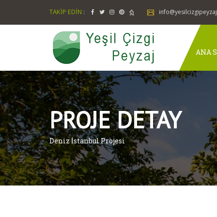
TAKİP EDİN
:
info@yesilcizgipeyza
ANA S
PROJE DETAY
Deniz İstanbul Projesi