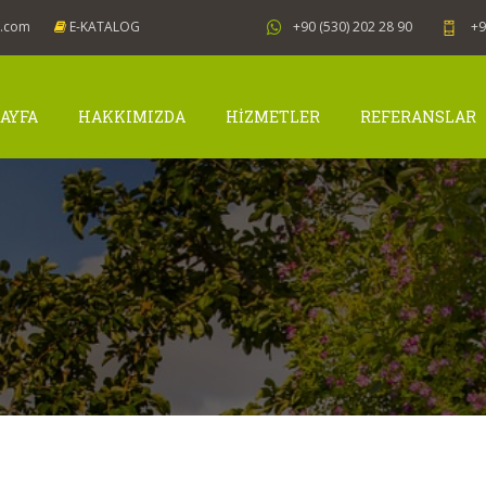
j.com
E-KATALOG
+90 (530) 202 28 90
+9
AYFA
HAKKIMIZDA
HİZMETLER
REFERANSLAR