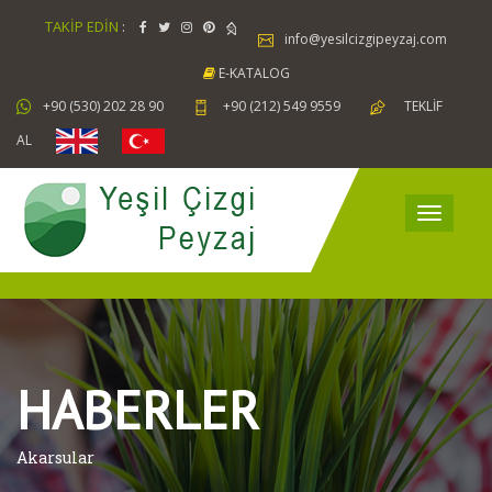
TAKİP EDİN
:
info@yesilcizgipeyzaj.com
E-KATALOG
+90 (530) 202 28 90
+90 (212) 549 9559
TEKLİF
AL
HABERLER
Akarsular