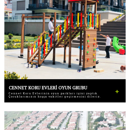
CENNET KORU EVLERİ OYUN GRUBU
Cennet Koru Evlerinin oyun parkları işini yaptık.
Çocuklarımızın hoşça vakitler geçirmesini dileriz.