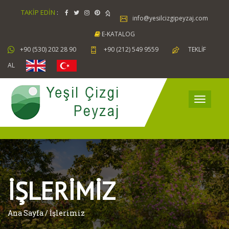
TAKİP EDİN
:
info@yesilcizgipeyzaj.com
E-KATALOG
+90 (530) 202 28 90
+90 (212) 549 9559
TEKLİF
AL
İŞLERİMİZ
Ana Sayfa / İşlerimiz