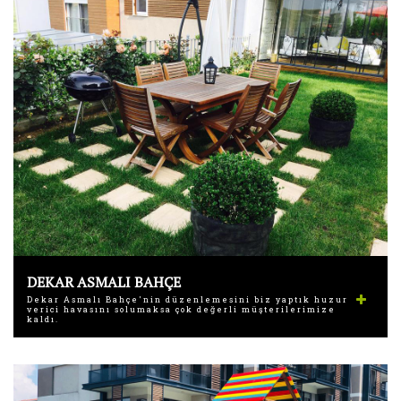
DEKAR ASMALI BAHÇE
Dekar Asmalı Bahçe'nin düzenlemesini biz yaptık huzur
verici havasını solumaksa çok değerli müşterilerimize
kaldı.