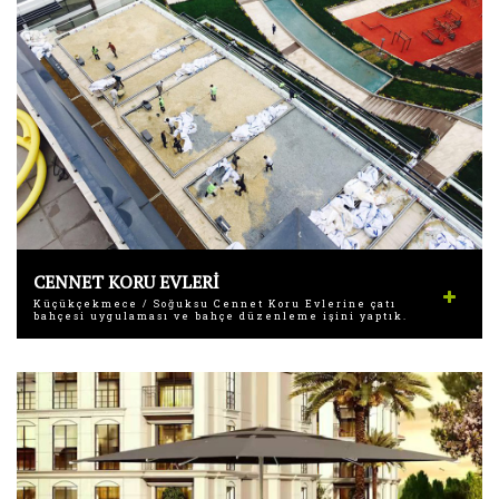
CENNET KORU EVLERİ
Küçükçekmece / Soğuksu Cennet Koru Evlerine çatı
bahçesi uygulaması ve bahçe düzenleme işini yaptık.