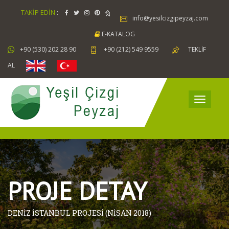
TAKİP EDİN
:
info@yesilcizgipeyzaj.com
E-KATALOG
+90 (530) 202 28 90
+90 (212) 549 9559
TEKLİF
AL
PROJE DETAY
DENİZ İSTANBUL PROJESİ (NİSAN 2018)