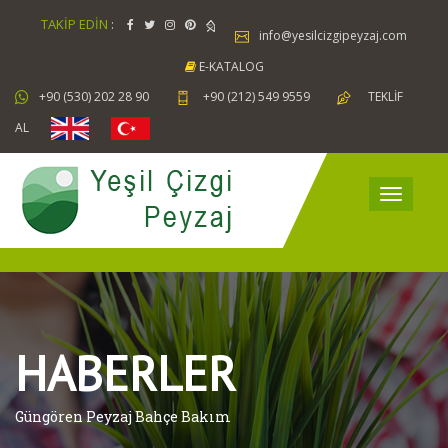
TAKİP EDİN
:
info@yesilcizgipeyzaj.com
E-KATALOG
+90 (530) 202 28 90
+90 (212) 549 9559
TEKLİF
AL
HABERLER
Güngören Peyzaj Bahçe Bakım