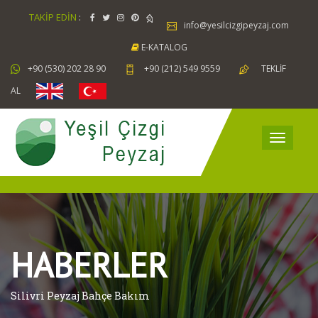
TAKİP EDİN
:
info@yesilcizgipeyzaj.com
E-KATALOG
+90 (530) 202 28 90
+90 (212) 549 9559
TEKLİF
AL
HABERLER
Silivri Peyzaj Bahçe Bakım