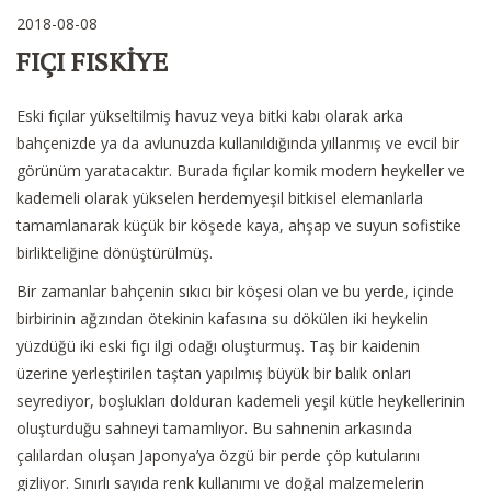
2018-08-08
FIÇI FISKİYE
Eski fıçılar yükseltilmiş havuz veya bitki kabı olarak arka
bahçenizde ya da avlunuzda kullanıldığında yıllanmış ve evcil bir
görünüm yaratacaktır. Burada fıçılar komik modern heykeller ve
kademeli olarak yükselen herdemyeşil bitkisel elemanlarla
tamamlanarak küçük bir köşede kaya, ahşap ve suyun sofistike
birlikteliğine dönüştürülmüş.
Bir zamanlar bahçenin sıkıcı bir köşesi olan ve bu yerde, içinde
birbirinin ağzından ötekinin kafasına su dökülen iki heykelin
yüzdüğü iki eski fıçı ilgi odağı oluşturmuş. Taş bir kaidenin
üzerine yerleştirilen taştan yapılmış büyük bir balık onları
seyrediyor, boşlukları dolduran kademeli yeşil kütle heykellerinin
oluşturduğu sahneyi tamamlıyor. Bu sahnenin arkasında
çalılardan oluşan Japonya’ya özgü bir perde çöp kutularını
gizliyor. Sınırlı sayıda renk kullanımı ve doğal malzemelerin