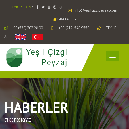
TAKİP EDİN
:
info@yesilcizgipeyzaj.com
E-KATALOG
+90 (530) 202 28 90
+90 (212) 549 9559
TEKLİF
AL
HABERLER
FIÇI FISKİYE