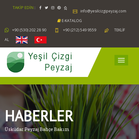
TAKİP EDİN
:
info@yesilcizgipeyzaj.com
E-KATALOG
+90 (530) 202 28 90
+90 (212) 549 9559
TEKLİF
AL
HABERLER
Üsküdar Peyzaj Bahçe Bakım