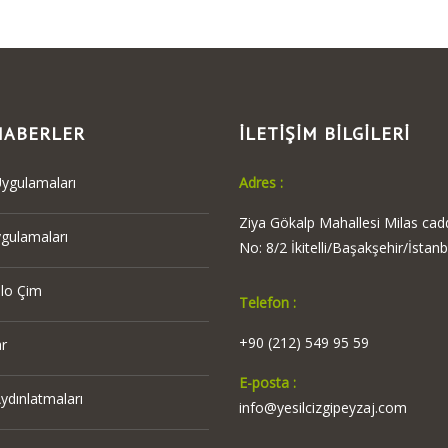
HABERLER
İLETİŞİM BİLGİLERİ
ygulamaları
Adres :
Ziya Gökalp Mahallesi Milas cad
ygulamaları
No: 8/2 İkitelli/Başakşehir/İstanb
ulo Çim
Telefon :
+90 (212) 549 95 59
r
E-posta :
ydınlatmaları
info@yesilcizgipeyzaj.com