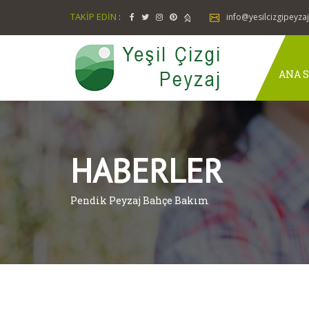
TAKİP EDİN
:
info@yesilcizgipeyza
ANA S
HABERLER
Pendik Peyzaj Bahçe Bakım