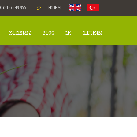
0 (212) 549 9559
TEKLİF AL
İŞLERİMİZ
BLOG
İ.K
İLETİŞİM