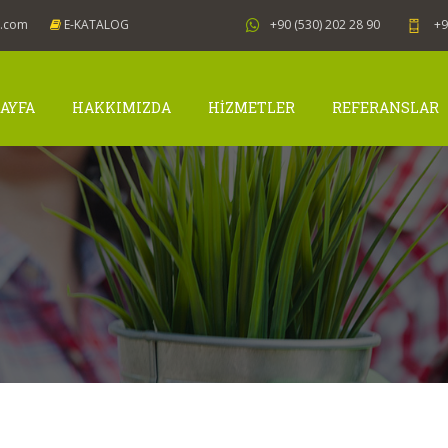
j.com
E-KATALOG
+90 (530) 202 28 90
+9
AYFA
HAKKIMIZDA
HİZMETLER
REFERANSLAR