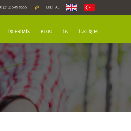
0 (212) 549 9559
TEKLİF AL
İŞLERİMİZ
BLOG
İ.K
İLETİŞİM