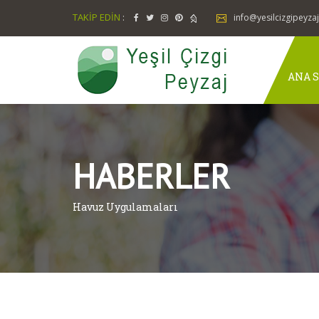
TAKİP EDİN
:
info@yesilcizgipeyza
ANA S
HABERLER
Havuz Uygulamaları