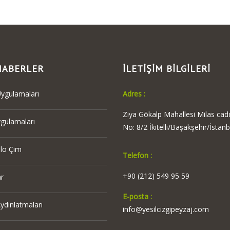
HABERLER
İLETİŞİM BİLGİLERİ
ygulamaları
Adres :
Ziya Gökalp Mahallesi Milas cad
ygulamaları
No: 8/2 İkitelli/Başakşehir/İstanb
ulo Çim
Telefon :
+90 (212) 549 95 59
r
E-posta :
ydınlatmaları
info@yesilcizgipeyzaj.com