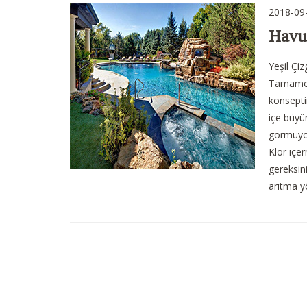
2018-09
Havu
Yeşil Çiz
Tamamen 
konseptin
içe büyü
görmüyor
Klor içe
gereksin
arıtma y