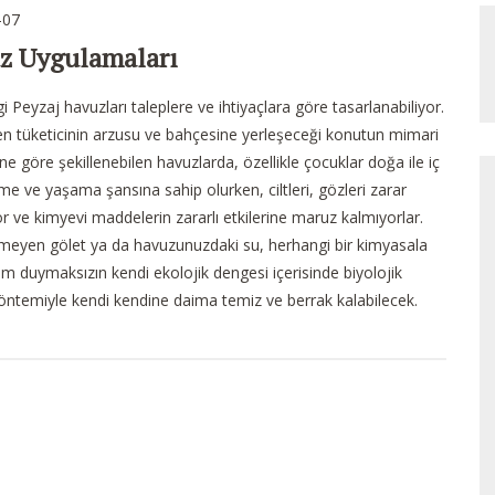
-07
z Uygulamaları
gi Peyzaj havuzları taleplere ve ihtiyaçlara göre tasarlanabiliyor.
tüketicinin arzusu ve bahçesine yerleşeceği konutun mimari
e göre şekillenebilen havuzlarda, özellikle çocuklar doğa ile iç
me ve yaşama şansına sahip olurken, ciltleri, gözleri zarar
 ve kimyevi maddelerin zararlı etkilerine maruz kalmıyorlar.
rmeyen gölet ya da havuzunuzdaki su, herhangi bir kimyasala
im duymaksızın kendi ekolojik dengesi içerisinde biyolojik
öntemiyle kendi kendine daima temiz ve berrak kalabilecek.