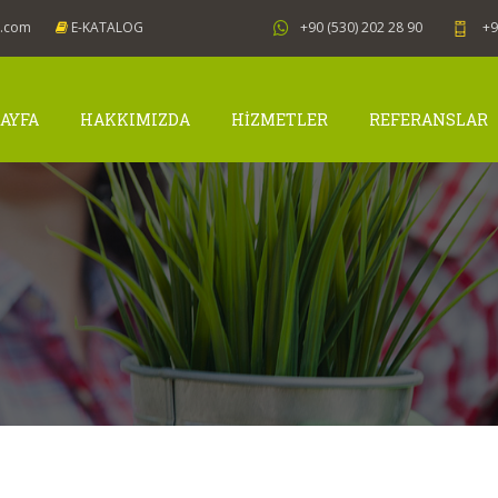
j.com
E-KATALOG
+90 (530) 202 28 90
+9
AYFA
HAKKIMIZDA
HİZMETLER
REFERANSLAR