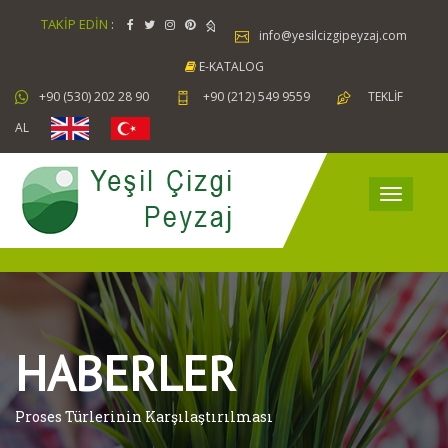
TAKİP EDİN
:
info@yesilcizgipeyzaj.com
E-KATALOG
+90 (530) 202 28 90
+90 (212) 549 9559
TEKLİF
AL
HABERLER
Proses Türlerinin Karşılaştırılması